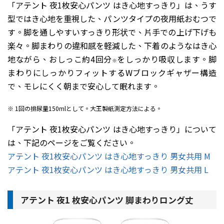
「アテント 夜1枚安心パンツ はき心地すっきり」は、うす
型ではき心地を重視した、パンツタイプの夜用紙おむつで
す。脚を通しやすいすっきり形状で、片手での上げ下げも
楽々。脚まわりの違和感を軽減した、下着のようなはき心
地ながら、おしっこ約4回分
をしっかり吸収します。脚
※
まわりにしっかりフィットするWブロックギャザー構造
で、モレにくく朝まで安心して眠れます。
※ 1回の排尿量150mlとして。大王製紙測定方法による。
「アテント 夜1枚安心パンツ はき心地すっきり」について
は、下記のページをご覧ください。
アテント 夜1枚安心パンツ はき心地すっきり 男女共用 M
アテント 夜1枚安心パンツ はき心地すっきり 男女共用 L
アテント 夜1 枚安心パンツ 脚まわりロング丈