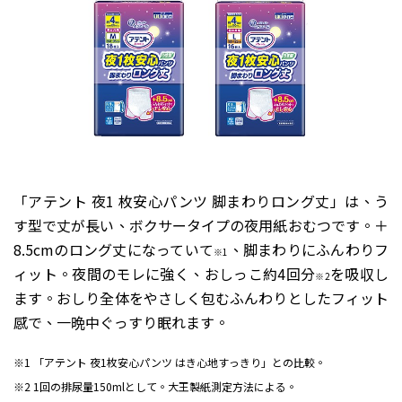
「アテント 夜1 枚安心パンツ 脚まわりロング丈」は、う
す型で丈が長い、ボクサータイプの夜用紙おむつです。＋
8.5cmのロング丈になっていて
、脚まわりにふんわりフ
※1
ィット。夜間のモレに強く、おしっこ約4回分
を吸収し
※2
ます。おしり全体をやさしく包むふんわりとしたフィット
感で、一晩中ぐっすり眠れます。
※1 「アテント 夜1枚安心パンツ はき心地すっきり」との比較。
※2 1回の排尿量150mlとして。大王製紙測定方法による。