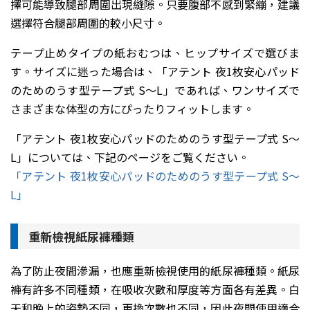
擇可能導致腿部周圍出現縫隙。只要腹部不感到緊繃，建議
選擇符合腿部周圍的較小尺寸。
テープ止めタイプの紙おむつは、ヒップサイズで選びま
す。サイズに迷った場合は、「アテント 夜1枚安心パッド
のためのうす型テープ式 S～L」であれば、ワンサイズで
さまざまな体型の方にぴったりフィットします。
「アテント 夜1枚安心パッドのためのうす型テープ式 S～
L」については、下記のページをご覧ください。
「アテント 夜1枚安心パッドのためのうす型テープ式 S～
L」
重新檢視紙尿褲種類
為了防止夜間滲漏，也應重新檢視使用的紙尿褲種類。紙尿
褲有許多不同種類，在吸收次數和厚度等方面各有差異。白
天和晚上的姿勢不同，更換次數也不同，因此夜間使用適合