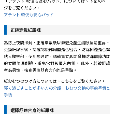
「アテント 軟便も安心パッド」については、下記のペー
ジをご覧ください。
アテント 軟便も安心パッド
正確穿戴紙尿褲
為防止夜間滲漏，正確穿戴紙尿褲避免產生縫隙至關重要。
更換紙尿褲後，請確認腹部周圍是否密合，防漏側邊是否緊
貼大腿根部。使用尿片時，請確實立起能發揮防漏屏障功能
的立體防漏側邊，避免它們被壓入內側。 此外，若被照護
者為男性，檢查男性器官方向也是重點。
紙おむつのつけ方については、こちらをご覧ください。
寝て過ごすことが多い方の介護 おむつ交換の事前準備と
手順
選擇舒適合身的紙尿褲