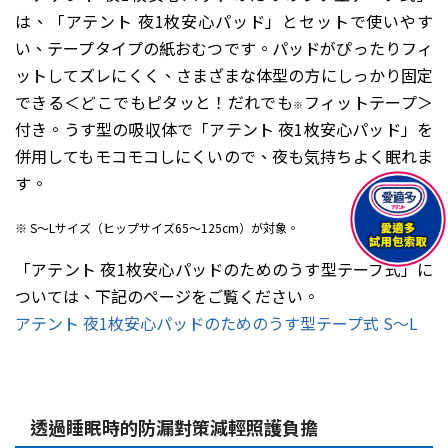
は、「アテント 夜1枚安心パッド」とセットで使いやす
い、テープタイプの紙おむつです。パッドがぴったりフィ
ットしてズレにくく、さまざまな体型の方にしっかり固定
できる＜どこでもピタッと！だれでも
フィットテープ＞
※
付き。うす型の吸収体で「アテント 夜1枚安心パッド」を
併用してもモコモコしにくいので、夜も気持ちよく眠れま
す。
※ S～Lサイズ（ヒップサイズ65～125cm）が対象。
「アテント 夜1枚安心パッドのためのうす型テープ式」に
ついては、下記のページをご覧ください。
アテント 夜1枚安心パッドのためのうす型テープ式 S～L
透過睡眠時的防漏對策減輕照護負擔