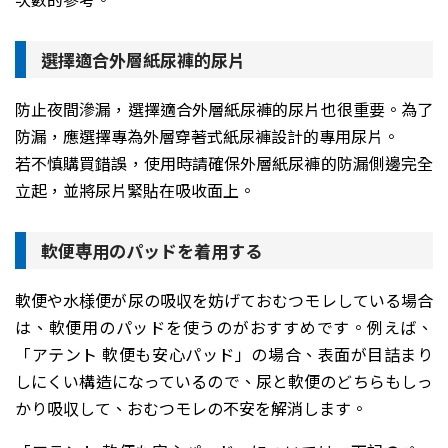
選擇適合外層紙尿褲的尿片
防止夜間滲漏，選擇適合外層紙尿褲的尿片也很重要。為了
防漏，應選擇專為外層穿著式紙尿褲設計的專用尿片。
若不慎購買錯誤，使用時請確保外層紙尿褲的防漏側邊完全
立起，並將尿片緊貼在吸收面上。
軟便専用のパッドを着用する
軟便や水様便が尿の吸収を妨げておむつモレしている場合
は、軟便用のパッドを使うのがおすすめです。例えば、
「アテント 軟便も安心パッド」の場合、表面が目詰まり
しにくい構造になっているので、尿と軟便のどちらもしっ
かり吸収して、おむつモレの不安を解消します。