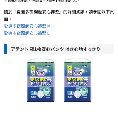
※
以每次排尿量150ml計算。依據大王製紙測量方法。
關於「愛適多夜間超安心褲型」的詳細資訊，請參閱以下頁
面。
愛適多夜間超安心褲型 M
愛適多夜間超安心褲型 L
アテント 夜1枚安心パンツ はき心地すっきり