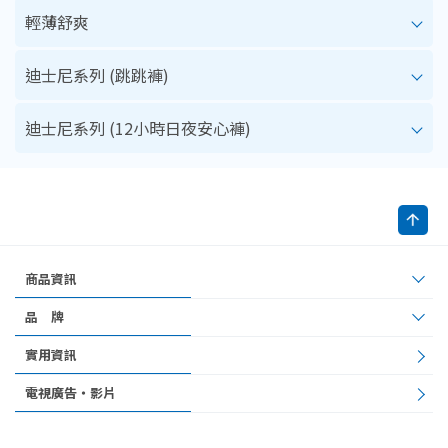
輕薄舒爽
迪士尼系列 (跳跳褲)
迪士尼系列 (12小時日夜安心褲)
商品資訊
品 牌
實用資訊
電視廣告・影片