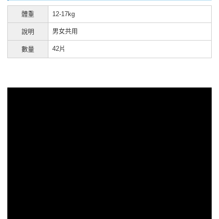
體重
12-17kg
男女共用
說明
42片
數量