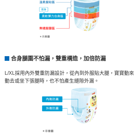
合身腿圍不怕漏，雙重構造，加倍防漏
L/XL採用內外雙重防漏設計，從內到外服貼大腿，寶寶動來
動去或坐下張腿時，也不怕產生縫隙外漏。