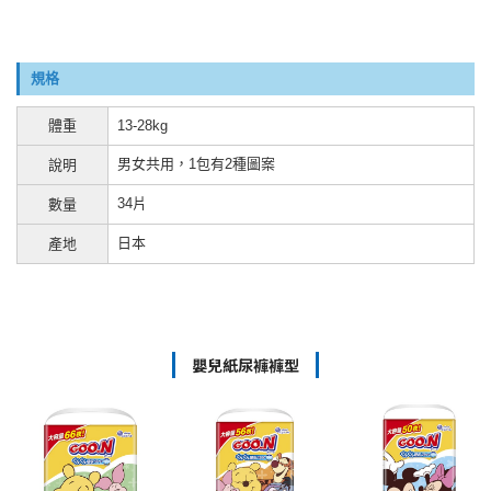
規格
體重
13-28kg
男女共用，1包有2種圖案
說明
34片
數量
日本
產地
嬰兒紙尿褲褲型