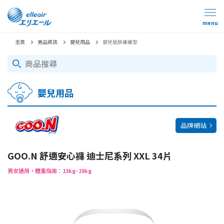
menu
主頁
商品資訊
嬰兒用品
嬰兒紙尿褲褲型
嬰兒用品
品牌網站
GOO.N 舒適安心褲 迪士尼系列 XXL 34片
男女通用，體重指南：13kg-28kg